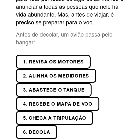
anunciar a todas as pessoas que nele há
vida abundante. Mas, antes de viajar, é
preciso se preparar para o voo.
Antes de decolar, um avião passa pelo
hangar:
1. REVISA OS MOTORES
2. ALINHA OS MEDIDORES
3. ABASTECE O TANQUE
4. RECEBE O MAPA DE VOO
5. CHECA A TRIPULAÇÃO
6. DECOLA